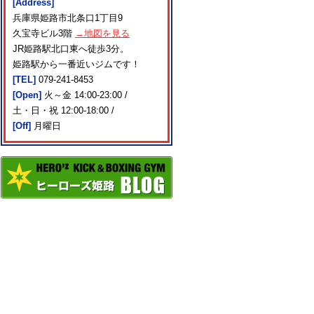
[Address]
兵庫県姫路市北条口1丁目9
久宝寺ビル3階
→地図を見る
JR姫路駅北口東へ徒歩3分。
姫路駅から一番近いジムです！
[TEL]
079-241-8453
[Open]
火～金 14:00-23:00 /
土・日・祝 12:00-18:00 /
[Off]
月曜日