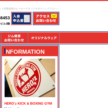
ット効果抜群のヒーローズキック＆ボクシングジムへ！
-8453
寺ビル3階
I
NFORMATION
HERO’z KICK & BOXING GYM