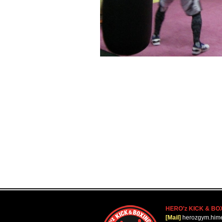
HERO’z KICK & BO
[Mail]
herozgym.him