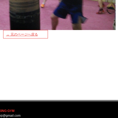
→ 元のページへ戻る
XING GYM
eji@gmail.com