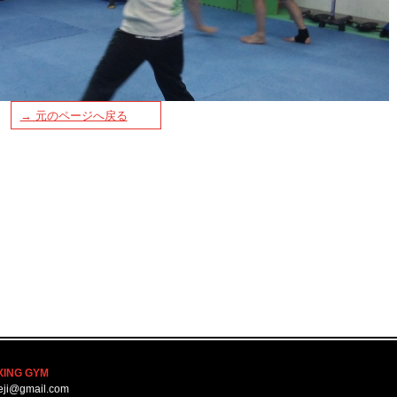
→ 元のページへ戻る
XING GYM
eji@gmail.com