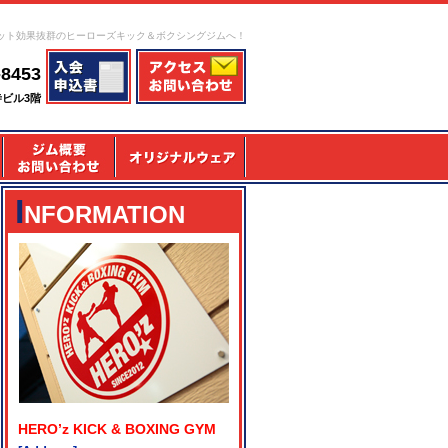
ット効果抜群のヒーローズキック＆ボクシングジムへ！
-8453
寺ビル3階
I
NFORMATION
HERO’z KICK & BOXING GYM