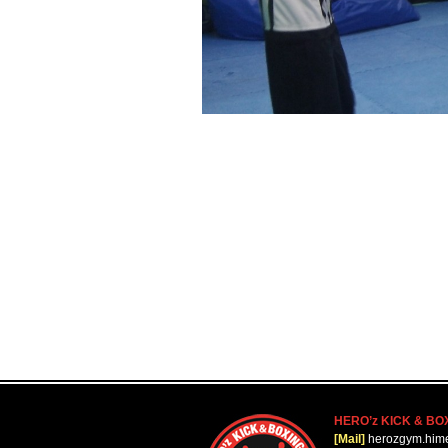
HERO’z KICK & BO
[Mail]
herozgym.him