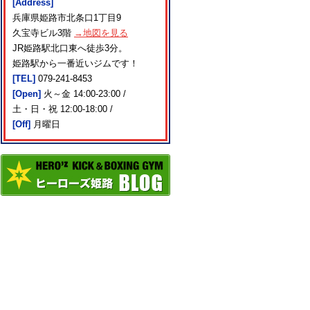
[Address]
兵庫県姫路市北条口1丁目9
久宝寺ビル3階
→地図を見る
JR姫路駅北口東へ徒歩3分。
姫路駅から一番近いジムです！
[TEL]
079-241-8453
[Open]
火～金 14:00-23:00 /
土・日・祝 12:00-18:00 /
[Off]
月曜日