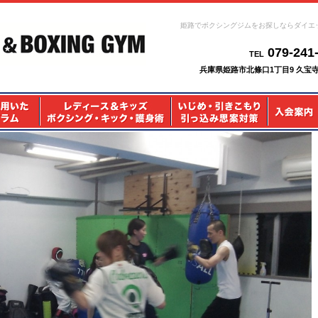
姫路でボクシングジムをお探しならダイエ
079-241
TEL
兵庫県姫路市北條口1丁目9 久宝