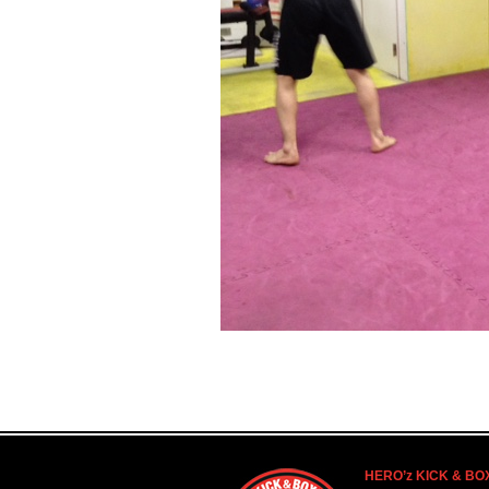
HERO’z KICK & BO