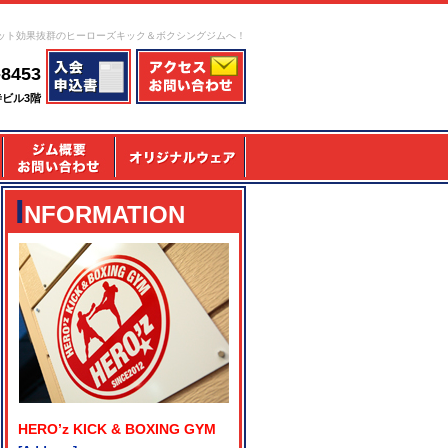
ット効果抜群のヒーローズキック＆ボクシングジムへ！
-8453
寺ビル3階
I
NFORMATION
HERO’z KICK & BOXING GYM