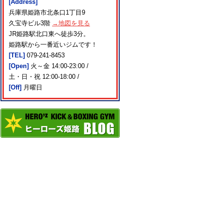
[Address]
兵庫県姫路市北条口1丁目9
久宝寺ビル3階
→地図を見る
JR姫路駅北口東へ徒歩3分。
姫路駅から一番近いジムです！
[TEL]
079-241-8453
[Open]
火～金 14:00-23:00 /
土・日・祝 12:00-18:00 /
[Off]
月曜日