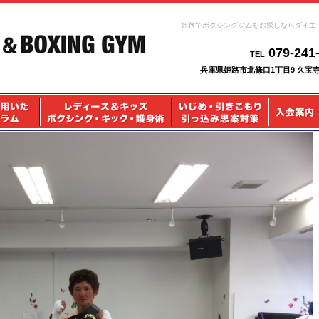
姫路でボクシングジムをお探しならダイエ
079-241
TEL
兵庫県姫路市北條口1丁目9 久宝