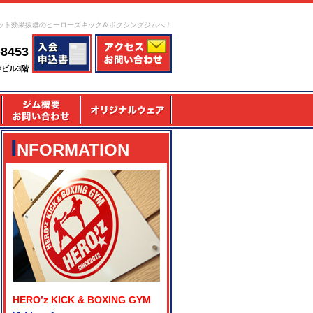
ット効果抜群のヒーローズキック＆ボクシングジムへ！
-8453
寺ビル3階
I
NFORMATION
HERO’z KICK & BOXING GYM