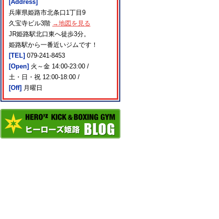
[Address]
兵庫県姫路市北条口1丁目9
久宝寺ビル3階
→地図を見る
JR姫路駅北口東へ徒歩3分。
姫路駅から一番近いジムです！
[TEL]
079-241-8453
[Open]
火～金 14:00-23:00 /
土・日・祝 12:00-18:00 /
[Off]
月曜日