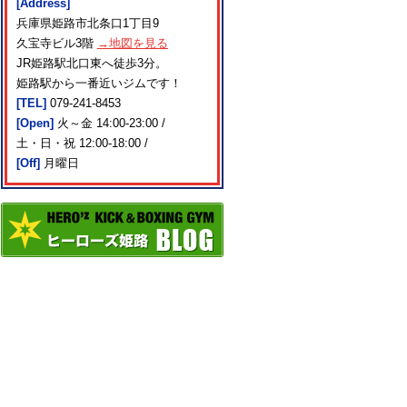
[Address]
兵庫県姫路市北条口1丁目9
久宝寺ビル3階
→地図を見る
JR姫路駅北口東へ徒歩3分。
姫路駅から一番近いジムです！
[TEL]
079-241-8453
[Open]
火～金 14:00-23:00 /
土・日・祝 12:00-18:00 /
[Off]
月曜日