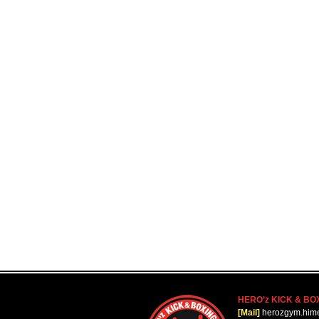
HERO’z KICK & BO
[Mail]
herozgym.him