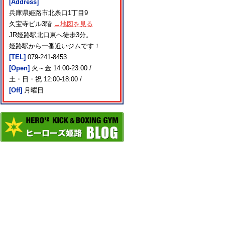
[Address]
兵庫県姫路市北条口1丁目9
久宝寺ビル3階
→地図を見る
JR姫路駅北口東へ徒歩3分。
姫路駅から一番近いジムです！
[TEL]
079-241-8453
[Open]
火～金 14:00-23:00 /
土・日・祝 12:00-18:00 /
[Off]
月曜日