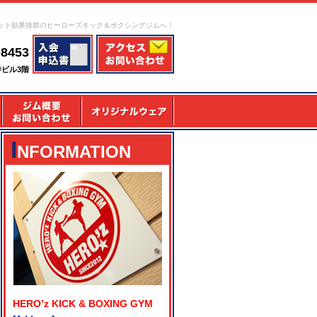
ット効果抜群のヒーローズキック＆ボクシングジムへ！
-8453
寺ビル3階
I
NFORMATION
HERO’z KICK & BOXING GYM