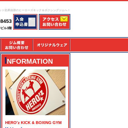
ット効果抜群のヒーローズキック＆ボクシングジムへ！
-8453
寺ビル3階
I
NFORMATION
HERO’z KICK & BOXING GYM