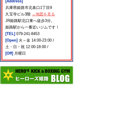
[Address]
兵庫県姫路市北条口1丁目9
久宝寺ビル3階
→地図を見る
JR姫路駅北口東へ徒歩3分。
姫路駅から一番近いジムです！
[TEL]
079-241-8453
[Open]
火～金 14:00-23:00 /
土・日・祝 12:00-18:00 /
[Off]
月曜日