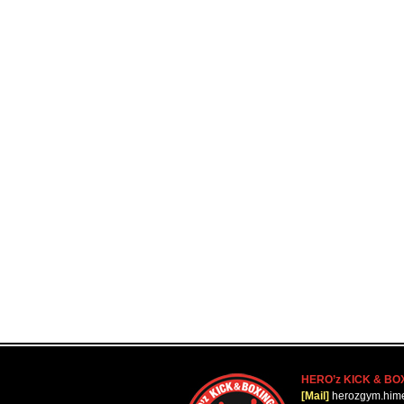
HERO’z KICK & BO
[Mail]
herozgym.him