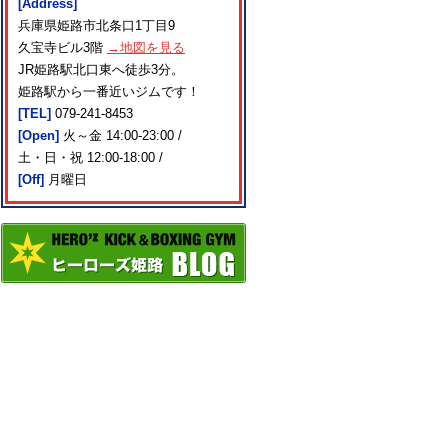
[Address]
兵庫県姫路市北条口1丁目9
久宝寺ビル3階
→地図を見る
JR姫路駅北口東へ徒歩3分。
姫路駅から一番近いジムです！
[TEL]
079-241-8453
[Open]
火～金 14:00-23:00 /
土・日・祝 12:00-18:00 /
[Off]
月曜日