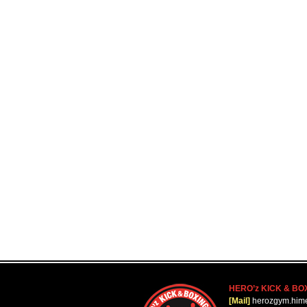
HERO’z KICK & BO
[Mail]
herozgym.him