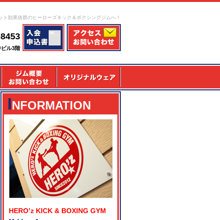
ット効果抜群のヒーローズキック＆ボクシングジムへ！
-8453
寺ビル3階
I
NFORMATION
HERO’z KICK & BOXING GYM