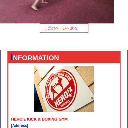
→ 元のページへ戻る
I
NFORMATION
HERO’z KICK & BOXING GYM
[Address]