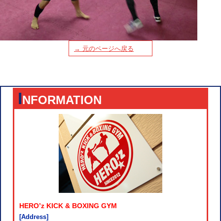
→ 元のページへ戻る
I
NFORMATION
HERO’z KICK & BOXING GYM
[Address]