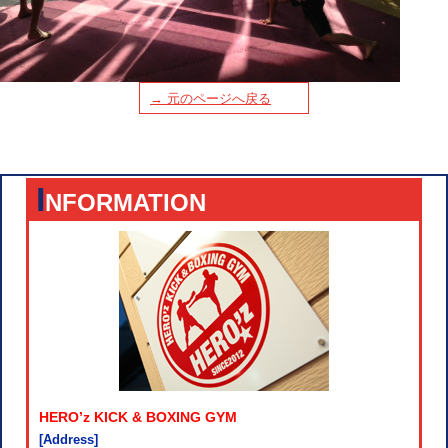
→ 元のページへ戻る
I
NFORMATION
HERO’z KICK & BOXING GYM
[Address]