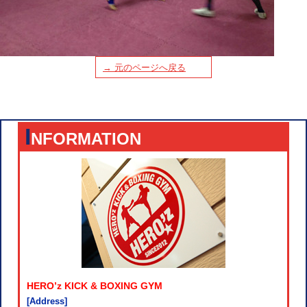
→ 元のページへ戻る
I
NFORMATION
HERO’z KICK & BOXING GYM
[Address]