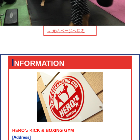
→ 元のページへ戻る
I
NFORMATION
HERO’z KICK & BOXING GYM
[Address]