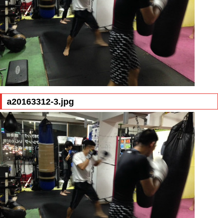
a20163312-3.jpg