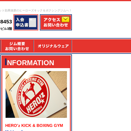
ット効果抜群のヒーローズキック＆ボクシングジムへ！
-8453
寺ビル3階
I
NFORMATION
HERO’z KICK & BOXING GYM