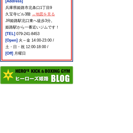
[Address]
兵庫県姫路市北条口1丁目9
久宝寺ビル3階
→地図を見る
JR姫路駅北口東へ徒歩3分。
姫路駅から一番近いジムです！
[TEL]
079-241-8453
[Open]
火～金 14:00-23:00 /
土・日・祝 12:00-18:00 /
[Off]
月曜日