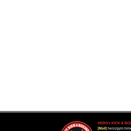
HERO’z KICK & BO
[Mail]
herozgym.him