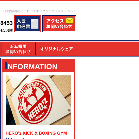
ット効果抜群のヒーローズキック＆ボクシングジムへ！
-8453
寺ビル3階
I
NFORMATION
HERO’z KICK & BOXING GYM