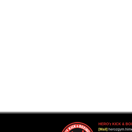
HERO’z KICK & BO
[Mail]
herozgym.him