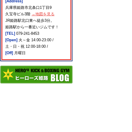
[Address]
兵庫県姫路市北条口1丁目9
久宝寺ビル3階
→地図を見る
JR姫路駅北口東へ徒歩3分。
姫路駅から一番近いジムです！
[TEL]
079-241-8453
[Open]
火～金 14:00-23:00 /
土・日・祝 12:00-18:00 /
[Off]
月曜日