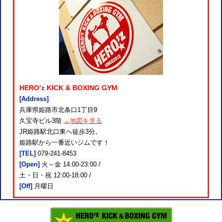
HERO’z KICK & BOXING GYM
[Address]
兵庫県姫路市北条口1丁目9
久宝寺ビル3階
→地図を見る
JR姫路駅北口東へ徒歩3分。
姫路駅から一番近いジムです！
[TEL]
079-241-8453
[Open]
火～金 14:00-23:00 /
土・日・祝 12:00-18:00 /
[Off]
月曜日