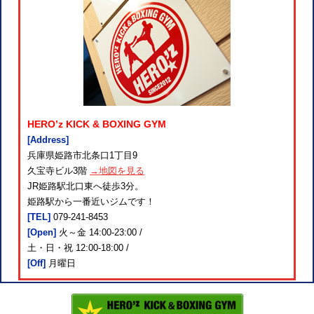
HERO’z KICK & BOXING GYM
[Address]
兵庫県姫路市北条口1丁目9
久宝寺ビル3階
→地図を見る
JR姫路駅北口東へ徒歩3分。
姫路駅から一番近いジムです！
[TEL]
079-241-8453
[Open]
火～金 14:00-23:00 /
土・日・祝 12:00-18:00 /
[Off]
月曜日