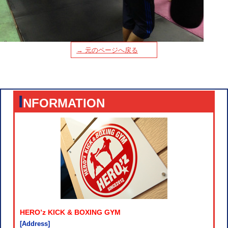
→ 元のページへ戻る
I
NFORMATION
HERO’z KICK & BOXING GYM
[Address]