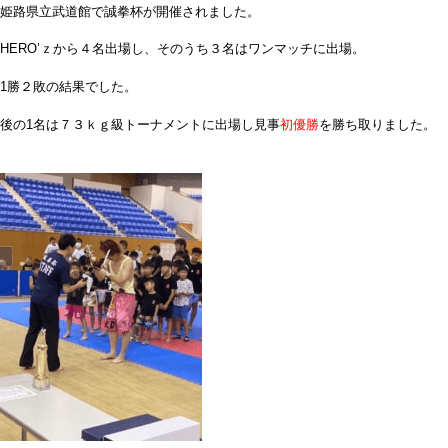
姫路県立武道館で誠拳杯が開催されました。
HERO’ｚから４名出場し、そのうち３名はワンマッチに出場。
1勝２敗の結果でした。
後の1名は７３ｋｇ級トーナメントに出場し見事
初優勝
を勝ち取りました。