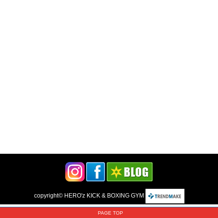
copyright©
HERO'z KICK & BOXING GYM
PAGE TOP