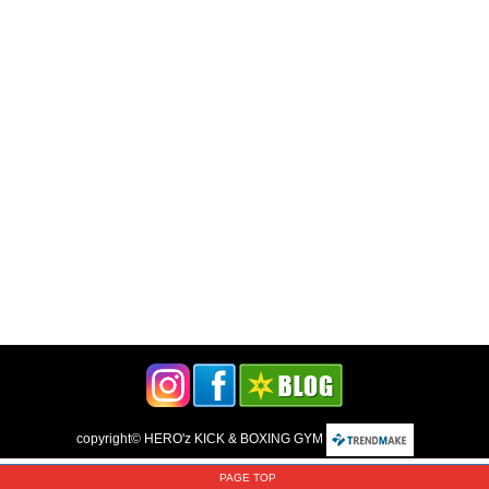
copyright©
HERO'z KICK & BOXING GYM
PAGE TOP