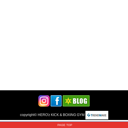
copyright©
HERO'z KICK & BOXING GYM
PAGE TOP