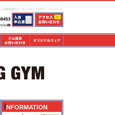
ット効果抜群のヒーローズキック＆ボクシングジムへ！
-8453
寺ビル3階
I
NFORMATION