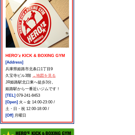
HERO’z KICK & BOXING GYM
[Address]
兵庫県姫路市北条口1丁目9
久宝寺ビル3階
→地図を見る
JR姫路駅北口東へ徒歩3分。
姫路駅から一番近いジムです！
[TEL]
079-241-8453
[Open]
火～金 14:00-23:00 /
土・日・祝 12:00-18:00 /
[Off]
月曜日