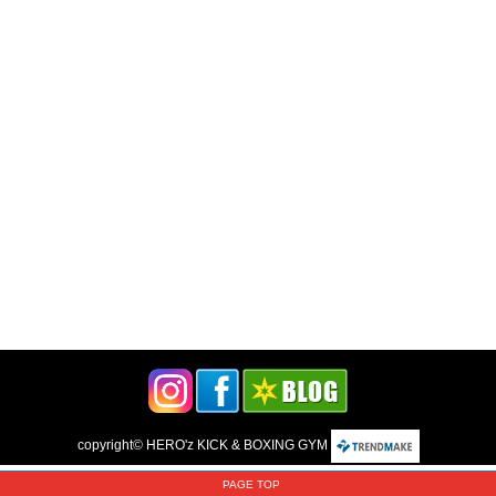
copyright©
HERO'z KICK & BOXING GYM
PAGE TOP