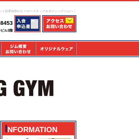
ット効果抜群のヒーローズキック＆ボクシングジムへ！
-8453
寺ビル3階
I
NFORMATION