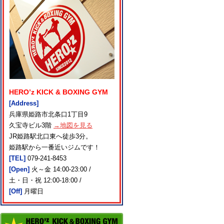
HERO’z KICK & BOXING GYM
[Address]
兵庫県姫路市北条口1丁目9
久宝寺ビル3階
→地図を見る
JR姫路駅北口東へ徒歩3分。
姫路駅から一番近いジムです！
[TEL]
079-241-8453
[Open]
火～金 14:00-23:00 /
土・日・祝 12:00-18:00 /
[Off]
月曜日