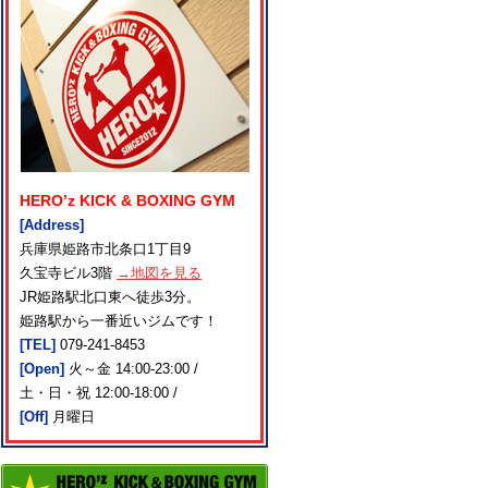
HERO’z KICK & BOXING GYM
[Address]
兵庫県姫路市北条口1丁目9
久宝寺ビル3階
→地図を見る
JR姫路駅北口東へ徒歩3分。
姫路駅から一番近いジムです！
[TEL]
079-241-8453
[Open]
火～金 14:00-23:00 /
土・日・祝 12:00-18:00 /
[Off]
月曜日