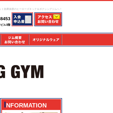
ット効果抜群のヒーローズキック＆ボクシングジムへ！
-8453
寺ビル3階
I
NFORMATION