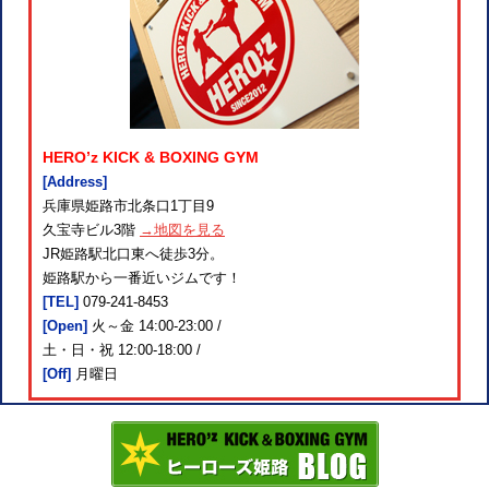
HERO’z KICK & BOXING GYM
[Address]
兵庫県姫路市北条口1丁目9
久宝寺ビル3階
→地図を見る
JR姫路駅北口東へ徒歩3分。
姫路駅から一番近いジムです！
[TEL]
079-241-8453
[Open]
火～金 14:00-23:00 /
土・日・祝 12:00-18:00 /
[Off]
月曜日