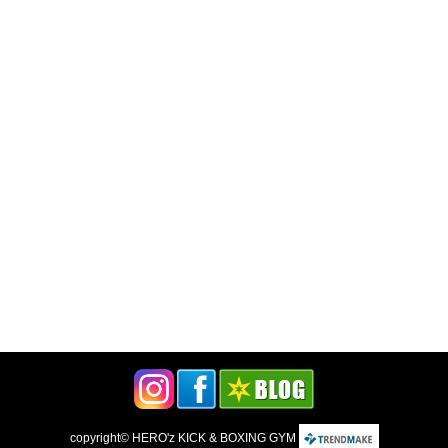
copyright©
HERO'z KICK & BOXING GYM