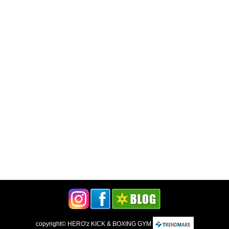
copyright©
HERO'z KICK & BOXING GYM