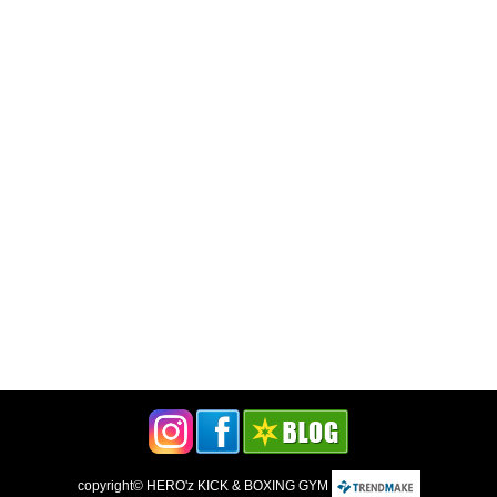
copyright©
HERO'z KICK & BOXING GYM