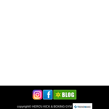
copyright©
HERO'z KICK & BOXING GYM