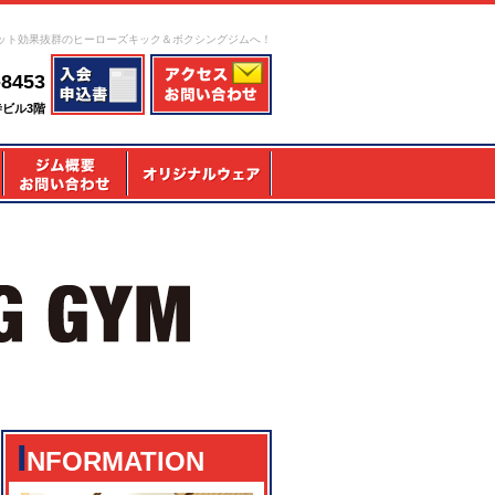
ット効果抜群のヒーローズキック＆ボクシングジムへ！
-8453
寺ビル3階
I
NFORMATION