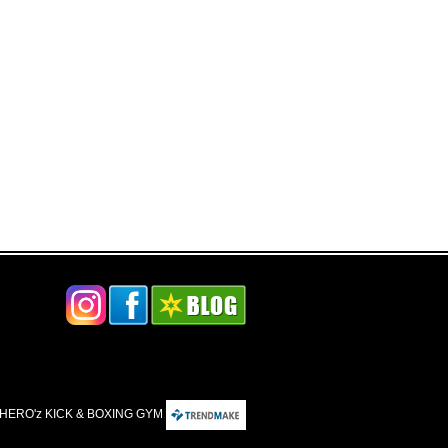
HERO'z KICK & BOXING GYM