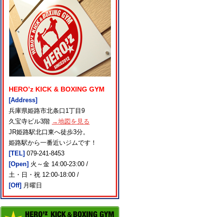
HERO’z KICK & BOXING GYM
[Address]
兵庫県姫路市北条口1丁目9
久宝寺ビル3階
→地図を見る
JR姫路駅北口東へ徒歩3分。
姫路駅から一番近いジムです！
[TEL]
079-241-8453
[Open]
火～金 14:00-23:00 /
土・日・祝 12:00-18:00 /
[Off]
月曜日