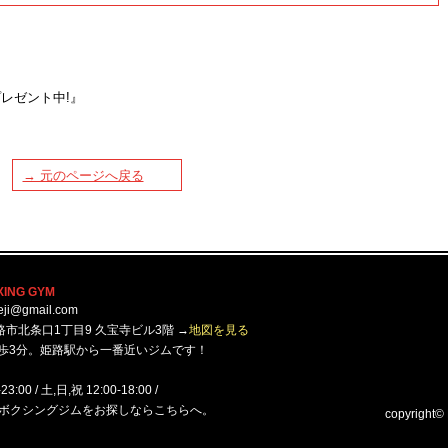
レゼント中!』
→ 元のページへ戻る
XING GYM
eji@gmail.com
市北条口1丁目9 久宝寺ビル3階 →
地図を見る
徒歩3分。姫路駅から一番近いジムです！
:00 / 土,日,祝 12:00-18:00 /
ボクシングジムをお探しならこちらへ。
copyright©