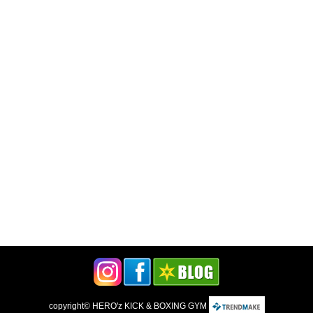
copyright©
HERO'z KICK & BOXING GYM