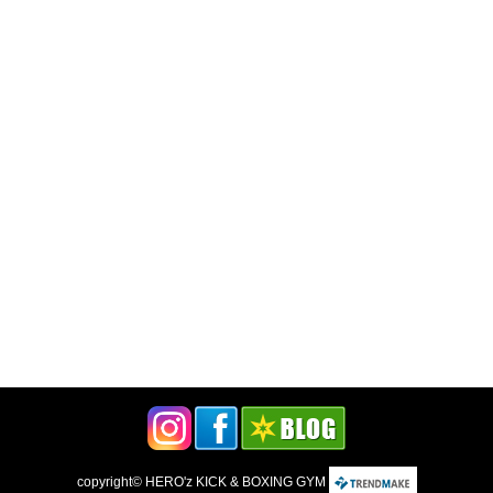
copyright©
HERO'z KICK & BOXING GYM