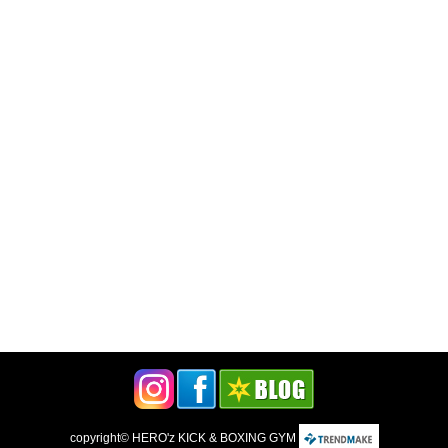
copyright©
HERO'z KICK & BOXING GYM