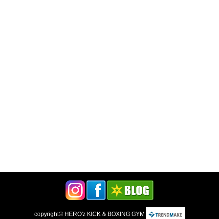
copyright©
HERO'z KICK & BOXING GYM