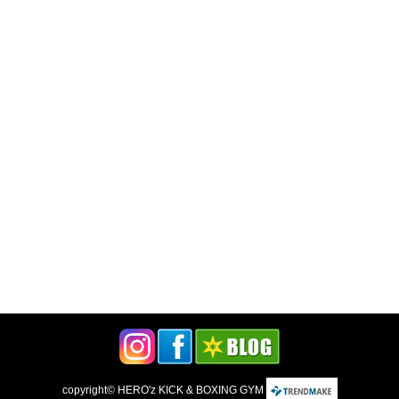
copyright©
HERO'z KICK & BOXING GYM