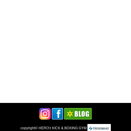
copyright©
HERO'z KICK & BOXING GYM