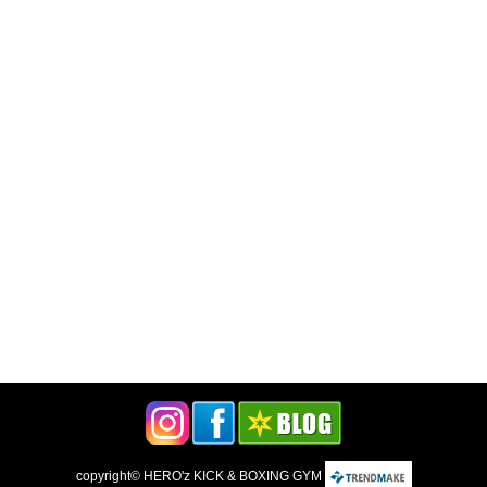
copyright©
HERO'z KICK & BOXING GYM