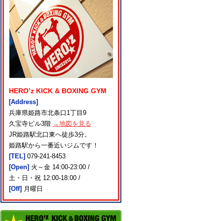
HERO’z KICK & BOXING GYM
[Address]
兵庫県姫路市北条口1丁目9
久宝寺ビル3階
→地図を見る
JR姫路駅北口東へ徒歩3分。
姫路駅から一番近いジムです！
[TEL]
079-241-8453
[Open]
火～金 14:00-23:00 /
土・日・祝 12:00-18:00 /
[Off]
月曜日