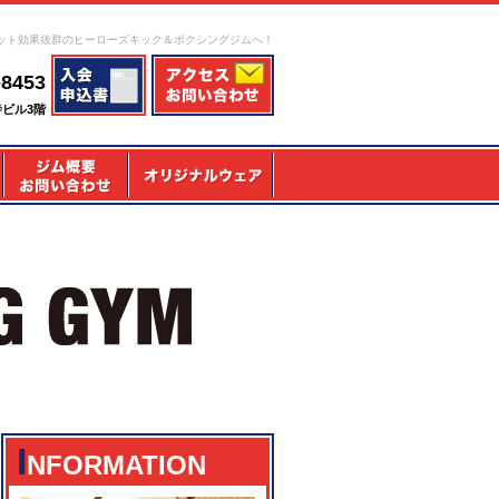
ット効果抜群のヒーローズキック＆ボクシングジムへ！
-8453
寺ビル3階
I
NFORMATION