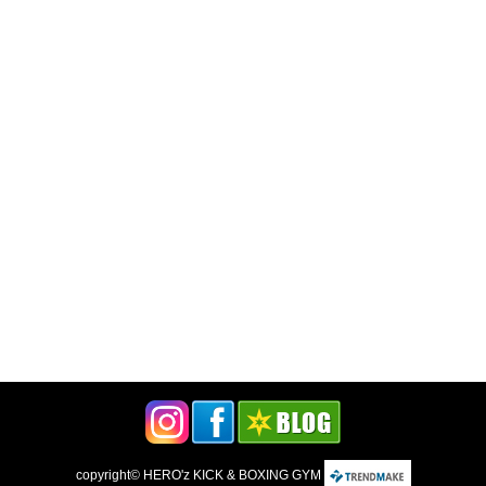
copyright©
HERO'z KICK & BOXING GYM