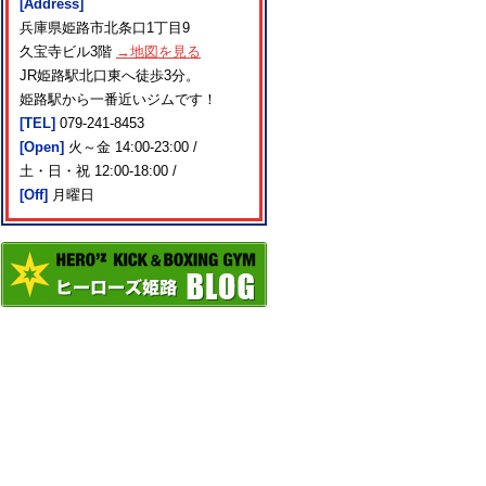
[Address]
兵庫県姫路市北条口1丁目9
久宝寺ビル3階
→地図を見る
JR姫路駅北口東へ徒歩3分。
姫路駅から一番近いジムです！
[TEL]
079-241-8453
[Open]
火～金 14:00-23:00 /
土・日・祝 12:00-18:00 /
[Off]
月曜日