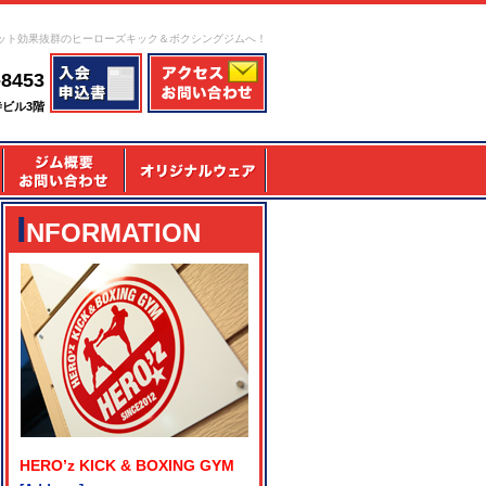
ット効果抜群のヒーローズキック＆ボクシングジムへ！
-8453
寺ビル3階
I
NFORMATION
HERO’z KICK & BOXING GYM