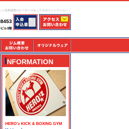
ット効果抜群のヒーローズキック＆ボクシングジムへ！
-8453
寺ビル3階
I
NFORMATION
HERO’z KICK & BOXING GYM