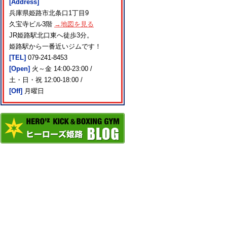
[Address]
兵庫県姫路市北条口1丁目9
久宝寺ビル3階
→地図を見る
JR姫路駅北口東へ徒歩3分。
姫路駅から一番近いジムです！
[TEL]
079-241-8453
[Open]
火～金 14:00-23:00 /
土・日・祝 12:00-18:00 /
[Off]
月曜日